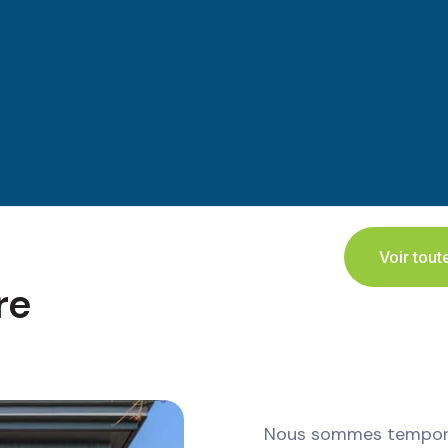
Voir tout
re
Nous sommes temporai