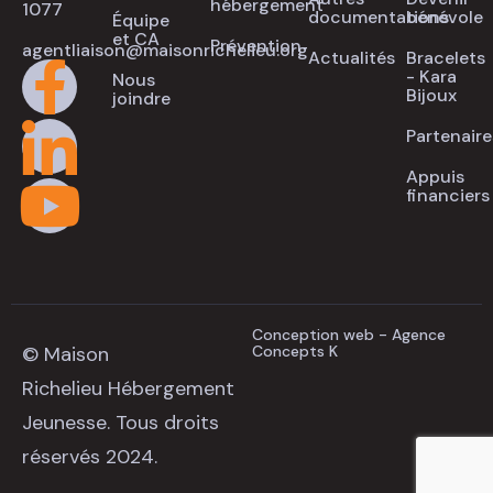
hébergement
1077
documentations
bénévole
Équipe
et CA
Prévention
agentliaison@maisonrichelieu.org
Actualités
Bracelets
- Kara
Nous
Bijoux
joindre
Partenaire
Appuis
financiers
Conception web - Agence
© Maison
Concepts K
Richelieu Hébergement
Jeunesse. Tous droits
réservés 2024.