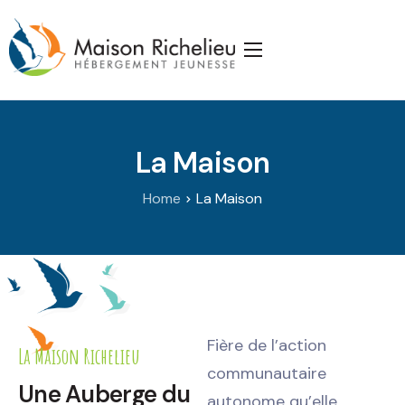
Accueil
La Maison
La Maison
Services
Publications
Home
La Maison
J’appuie la Maison
Partenaires
Nous joindre
Fière de l’action
La Maison Richelieu
communautaire
Une Auberge du
autonome qu’elle