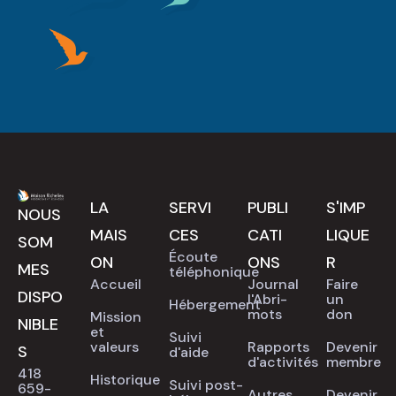
LA
SERVI
PUBLI
S'IMP
NOUS
MAIS
CES
CATI
LIQUE
SOM
Écoute
ON
ONS
R
MES
téléphonique
Accueil
Journal
Faire
DISPO
l'Abri-
un
Hébergement
mots
don
Mission
NIBLE
et
Suivi
valeurs
Rapports
Devenir
S
d'aide
d'activités
membre
418
Historique
Suivi post-
659-
Autres
Devenir