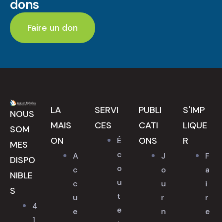
dons
Faire un don
LA
SERVI
PUBLI
S'IMP
NOUS
MAIS
CES
CATI
LIQUE
SOM
ON
ONS
R
É
MES
c
A
J
F
DISPO
o
c
o
a
NIBLE
u
c
u
i
S
t
u
r
r
4
e
e
n
e
1