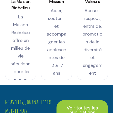
La Maison
Mission
Valeurs
Richelieu
Aider,
Accueil,
La
soutenir
respect,
Maison
et
entraide,
Richelieu
accompa
promotio
offre un
gner les
n de la
milieu de
adolesce
diversité
vie
ntes de
et
sécurisan
12 à 17
engagem
t pour les
ans
ent
jeunes
vivant
filles en
des
difficulté,
difficulté
Nouvelles, Journal L'Abri-
avec un
s
Voir toutes les
mots et plus
soutien
personne
publications