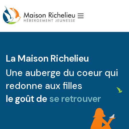
Accueil
La Maison
Services
La Maison Richelieu
Publications
Une auberge du coeur qui
J’appuie la Maison
redonne aux filles
Partenaires
le goût de
se retrouver
Nous joindre