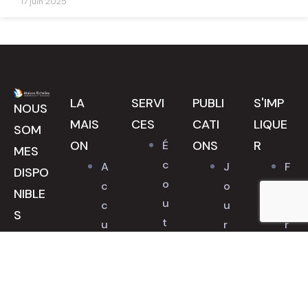
17 juin 2025
LA
SERVI
PUBLI
S'IMP
NOUS
MAIS
CES
CATI
LIQUE
SOM
ON
ONS
R
É
MES
c
A
J
F
DISPO
o
c
o
a
NIBLE
u
c
u
i
S
t
u
r
r
4
e
e
n
e
1
t
i
a
u
8
é
l
l
n
6
l
l
d