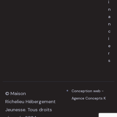
i
n
a
n
c
i
e
r
s
Conception web -
© Maison
Agence Concepts K
Richelieu Hébergement
Jeunesse. Tous droits