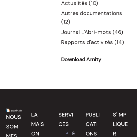
Actualités
(10)
Autres documentations
(12)
Journal L'Abri-mots
(46)
Rapports d'activités
(14)
Download Amity
LA
SERVI
PUBLI
S'IMP
NOUS
MAIS
CES
CATI
LIQUE
SOM
ON
ONS
R
É
MES