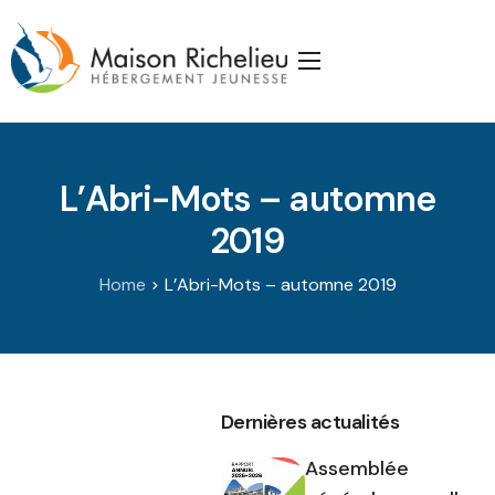
Accueil
La Maison
L’Abri-Mots – automne
Services
2019
Publications
Home
L’Abri-Mots – automne 2019
J’appuie la Maison
Partenaires
Nous joindre
Dernières actualités
Assemblée