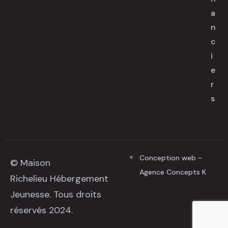
a
n
c
i
e
r
s
Conception web -
© Maison
Agence Concepts K
Richelieu Hébergement
Jeunesse. Tous droits
réservés 2024.