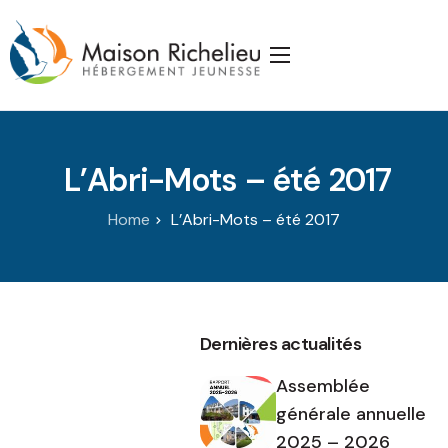
Accueil
La Maison
L’Abri-Mots – été 2017
Services
Publications
Home
L’Abri-Mots – été 2017
J’appuie la Maison
Partenaires
Dernières actualités
Nous joindre
Assemblée
générale annuelle
2025 – 2026