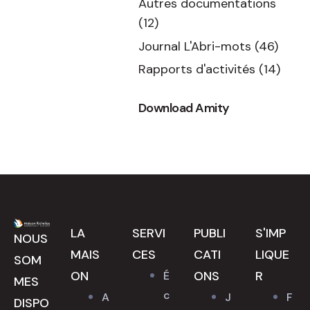
Autres documentations
(12)
Journal L'Abri-mots
(46)
Rapports d'activités
(14)
Download Amity
LA
SERVI
PUBLI
S'IMP
NOUS
MAIS
CES
CATI
LIQUE
SOM
ON
ONS
R
É
MES
c
A
J
F
DISPO