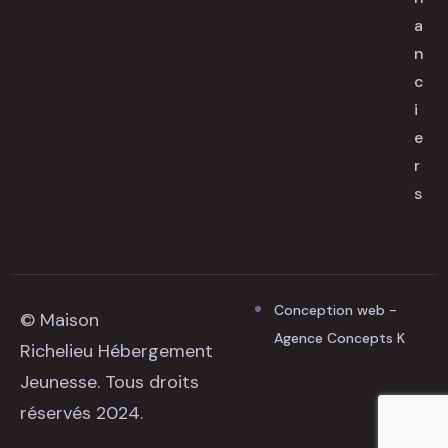
a
n
c
i
e
r
s
Conception web -
© Maison
Agence Concepts K
Richelieu Hébergement
Jeunesse. Tous droits
réservés 2024.