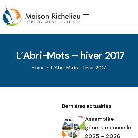
Accueil
La Maison
L’Abri-Mots – hiver 2017
Services
Publications
Home
L’Abri-Mots – hiver 2017
J’appuie la Maison
Partenaires
Dernières actualités
Nous joindre
Assemblée
générale annuelle
2025 – 2026