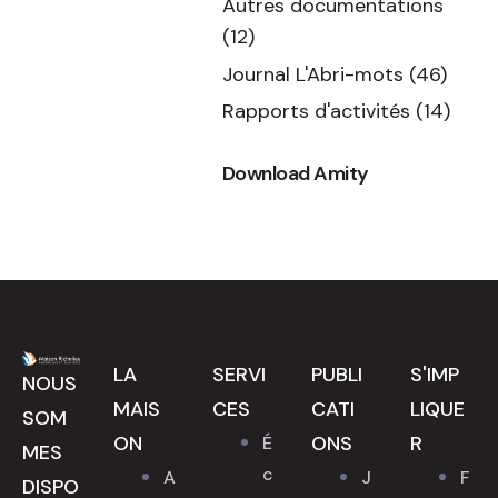
Autres documentations
(12)
Journal L'Abri-mots
(46)
Rapports d'activités
(14)
Download Amity
LA
SERVI
PUBLI
S'IMP
NOUS
MAIS
CES
CATI
LIQUE
SOM
ON
ONS
R
É
MES
c
A
J
F
DISPO