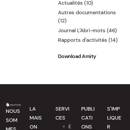
Actualités
(10)
Autres documentations
(12)
Journal L'Abri-mots
(46)
Rapports d'activités
(14)
Download Amity
LA
SERVI
PUBLI
S'IMP
NOUS
MAIS
CES
CATI
LIQUE
SOM
ON
ONS
R
É
MES