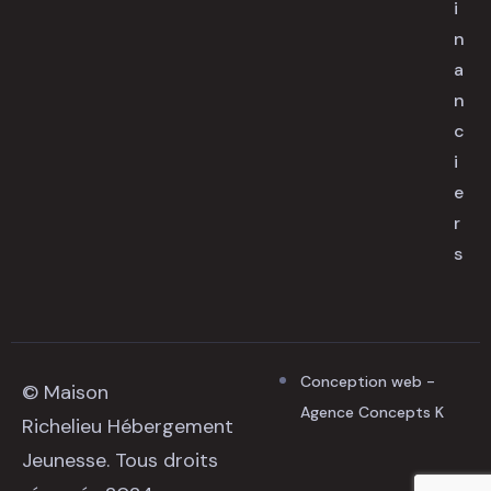
i
n
a
n
c
i
e
r
s
Conception web -
© Maison
Agence Concepts K
Richelieu Hébergement
Jeunesse. Tous droits