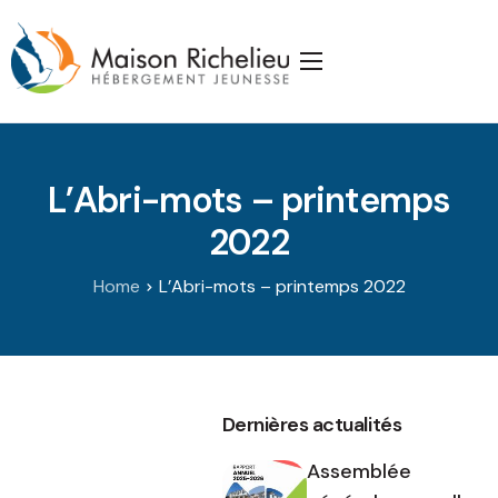
Accueil
La Maison
L’Abri-mots – printemps
Services
2022
Publications
Home
L’Abri-mots – printemps 2022
J’appuie la Maison
Partenaires
Nous joindre
Dernières actualités
Assemblée