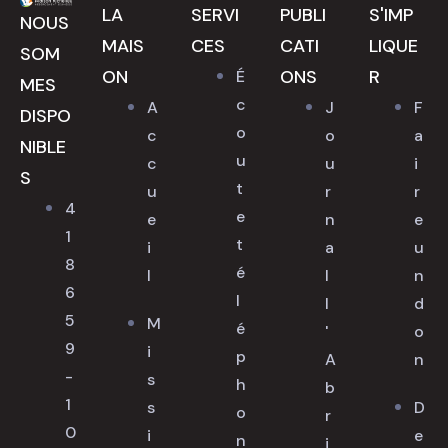
LA
SERVI
PUBLI
S'IMP
NOUS
MAIS
CES
CATI
LIQUE
SOM
ON
ONS
R
É
MES
c
A
J
F
DISPO
o
c
o
a
NIBLE
u
c
u
i
S
t
u
r
r
4
e
e
n
e
1
t
i
a
u
8
é
l
l
n
6
l
l
d
5
M
é
'
o
9
i
p
A
n
-
s
h
b
1
s
D
o
r
0
i
e
n
i