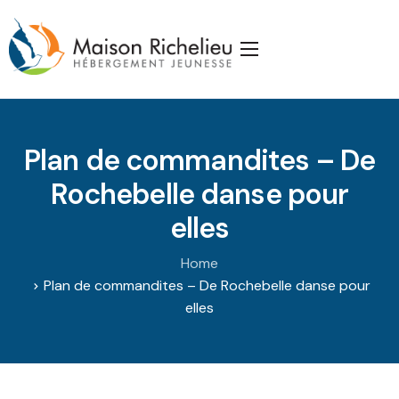
Accueil
La Maison
Plan de commandites – De
Services
Rochebelle danse pour
Publications
elles
J’appuie la Maison
Home
Partenaires
Plan de commandites – De Rochebelle danse pour
elles
Nous joindre