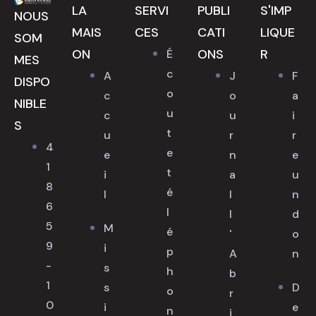
LA
SERVI
PUBLI
S'IMP
NOUS
MAIS
CES
CATI
LIQUE
SOM
ON
ONS
R
É
MES
c
A
J
F
DISPO
o
c
o
a
NIBLE
u
c
u
i
S
t
u
r
r
4
e
e
n
e
1
t
i
a
u
8
é
l
l
n
6
l
l
d
5
M
é
'
o
9
i
p
A
n
-
s
h
b
1
s
D
o
r
0
i
e
n
i