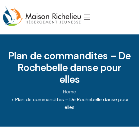
Accueil
La Maison
Plan de commandites – De
Services
Rochebelle danse pour
Publications
elles
J’appuie la Maison
Home
Partenaires
Plan de commandites – De Rochebelle danse pour
elles
Nous joindre