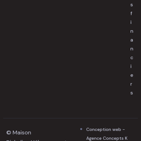
s
f
i
n
a
n
c
i
e
r
s
Conception web -
© Maison
Agence Concepts K