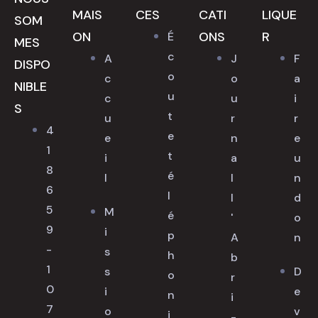
MAIS
CES
CATI
LIQUE
SOM
ON
ONS
R
É
MES
c
A
J
F
DISPO
o
c
o
a
NIBLE
u
c
u
i
S
t
u
r
r
4
e
e
n
e
1
t
i
a
u
8
é
l
l
n
6
l
l
d
5
M
é
'
o
9
i
p
A
n
-
s
h
b
1
s
D
o
r
0
i
e
n
i
7
o
v
i
-