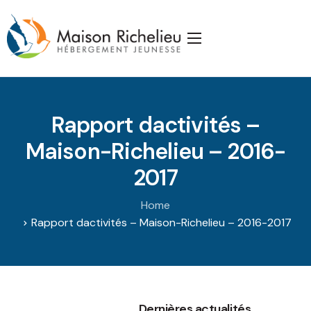
Accueil
La Maison
Rapport dactivités –
Services
Maison-Richelieu – 2016-
Publications
2017
J’appuie la Maison
Home
Partenaires
Rapport dactivités – Maison-Richelieu – 2016-2017
Nous joindre
Dernières actualités