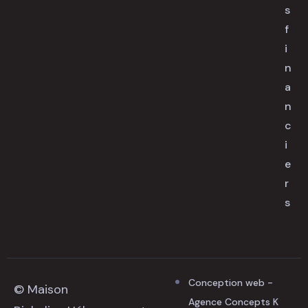
s
f
i
n
a
n
c
i
e
r
s
Conception web -
© Maison
Agence Concepts K