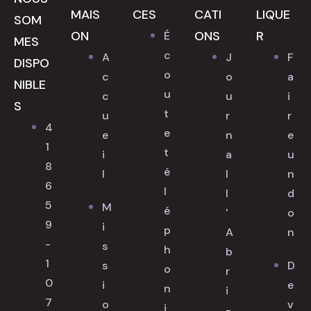
MAIS
CES
CATI
LIQUE
SOM
ON
ONS
R
É
MES
c
A
J
F
DISPO
o
c
o
a
NIBLE
u
c
u
i
S
t
u
r
r
4
e
e
n
e
1
t
i
a
u
8
é
l
l
n
6
l
l
d
5
M
é
'
o
9
i
p
A
n
-
s
h
b
1
s
D
o
r
0
i
e
n
i
7
o
v
i
-