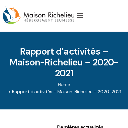
Accueil
La Maison
Rapport d’activités –
Services
Maison-Richelieu – 2020-
Publications
2021
J’appuie la Maison
Home
Partenaires
Rapport d’activités – Maison-Richelieu – 2020-2021
Nous joindre
Dernières actualités