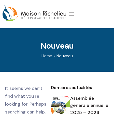
Accueil
La Maison
Nouveau
Services
Publications
Home
Nouveau
J’appuie la Maison
Partenaires
Dernières actualités
It seems we can’t
Nous joindre
find what you’re
Assemblée
looking for. Perhaps
générale annuelle
searching can help.
2025 – 2026