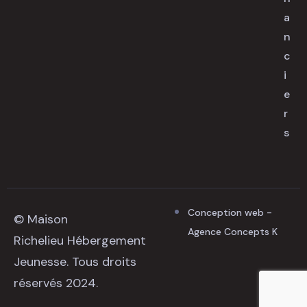
a
n
c
i
e
r
s
Conception web -
© Maison
Agence Concepts K
Richelieu Hébergement
Jeunesse. Tous droits
réservés 2024.