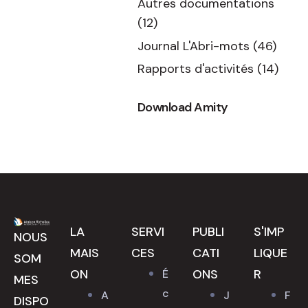
Autres documentations
(12)
Journal L'Abri-mots
(46)
Rapports d'activités
(14)
Download Amity
LA
SERVI
PUBLI
S'IMP
NOUS
MAIS
CES
CATI
LIQUE
SOM
ON
ONS
R
É
MES
c
A
J
F
DISPO