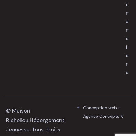
i
n
a
n
c
i
e
r
s
Conception web -
© Maison
Agence Concepts K
Richelieu Hébergement
Jeunesse. Tous droits