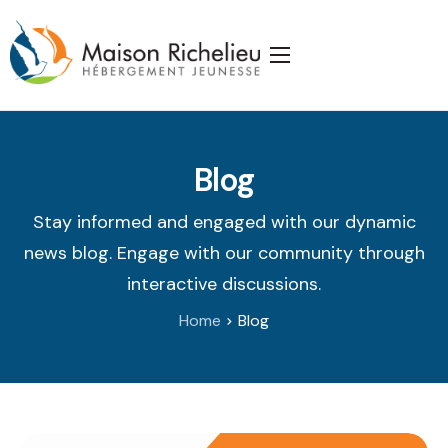
Accueil
La Maison
Blog
Services
Publications
Stay informed and engaged with our dynamic
news blog. Engage with our community through
J’appuie la Maison
interactive discussions.
Partenaires
Home
Blog
Nous joindre