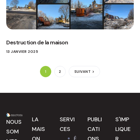
Destruction de la maison
13 JANVIER 2025
1
2
SUIVANT
LA
SERVI
PUBLI
S'IMP
NOUS
MAIS
CES
CATI
LIQUE
SOM
ON
ONS
R
É